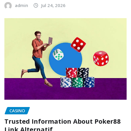
admin
Jul 24, 2026
CASINO
Trusted Information About Poker88
Link Alternatif