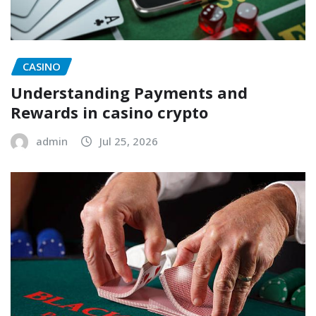
CASINO
Understanding Payments and
Rewards in casino crypto
admin
Jul 25, 2026