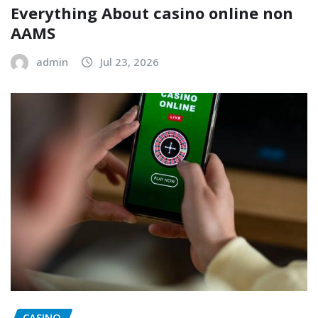
Everything About casino online non
AAMS
admin
Jul 23, 2026
CASINO