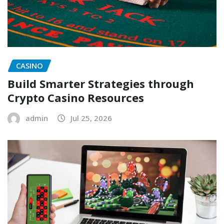
CASINO
Build Smarter Strategies through
Crypto Casino Resources
admin
Jul 25, 2026