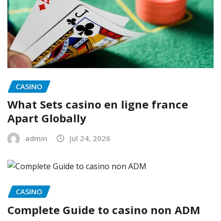
CASINO
What Sets casino en ligne france
Apart Globally
admin
Jul 24, 2026
CASINO
Complete Guide to casino non ADM