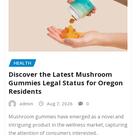
HEALTH
Discover the Latest Mushroom
Gummies Legal Status for Oregon
Residents
admin
Aug 7, 2026
0
Mushroom gummies have emerged as a novel and
intriguing product in the wellness market, capturing
the attention of consumers interested…