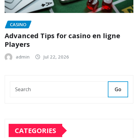
CASINO
Advanced Tips for casino en ligne
Players
admin
Jul 22, 2026
Go
CATEGORIES