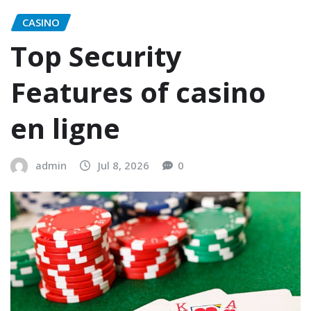
CASINO
Top Security
Features of casino
en ligne
admin
Jul 8, 2026
0