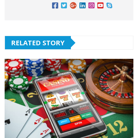
RELATED STORY