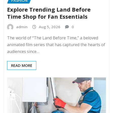
FASHION
Explore Trending Land Before
Time Shop for Fan Essentials
admin
Aug 5, 2026
0
The world of “The Land Before Time,” a beloved
animated film series that has captured the hearts of
audiences since…
READ MORE