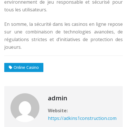
environnement de jeu responsable et sécurisé pour
tous les utilisateurs.
En somme, la sécurité dans les casinos en ligne repose
sur une combinaison de technologies avancées, de
régulations strictes et d’initiatives de protection des
joueurs.
Online Casino
admin
Website:
https://adkins1construction.com