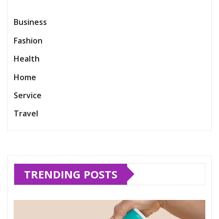
Business
Fashion
Health
Home
Service
Travel
TRENDING POSTS