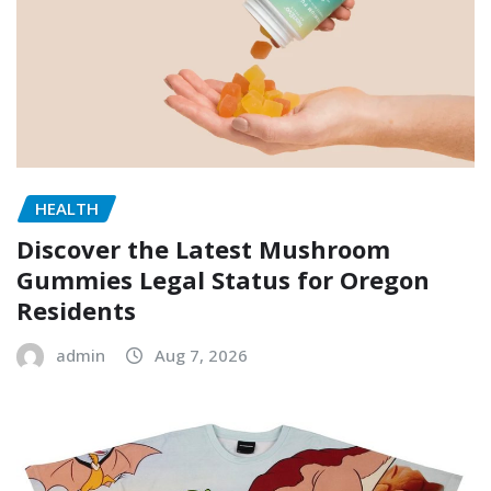
HEALTH
Discover the Latest Mushroom
Gummies Legal Status for Oregon
Residents
admin
Aug 7, 2026