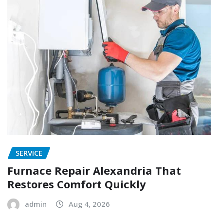
SERVICE
Furnace Repair Alexandria That
Restores Comfort Quickly
admin
Aug 4, 2026