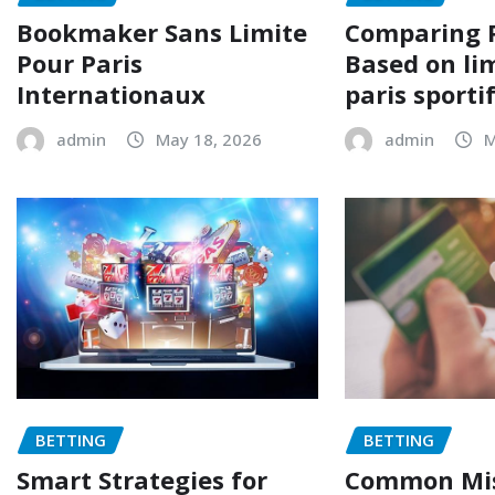
Bookmaker Sans Limite
Comparing 
Pour Paris
Based on li
Internationaux
paris sporti
admin
May 18, 2026
admin
M
BETTING
BETTING
Smart Strategies for
Common Mis