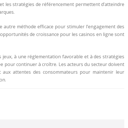
 et les stratégies de référencement permettent d’atteindre
marques.
une autre méthode efficace pour stimuler l’engagement des
opportunités de croissance pour les casinos en ligne sont
es jeux, à une réglementation favorable et à des stratégies
ée pour continuer à croître. Les acteurs du secteur doivent
et aux attentes des consommateurs pour maintenir leur
on.