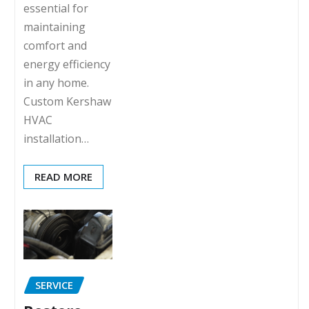
essential for
maintaining
comfort and
energy efficiency
in any home.
Custom Kershaw
HVAC
installation…
READ MORE
SERVICE