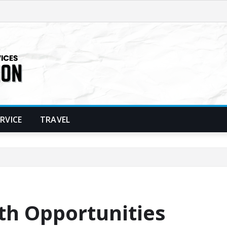
ERVICE
TRAVEL
th Opportunities