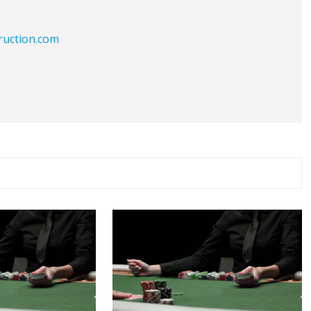
ruction.com