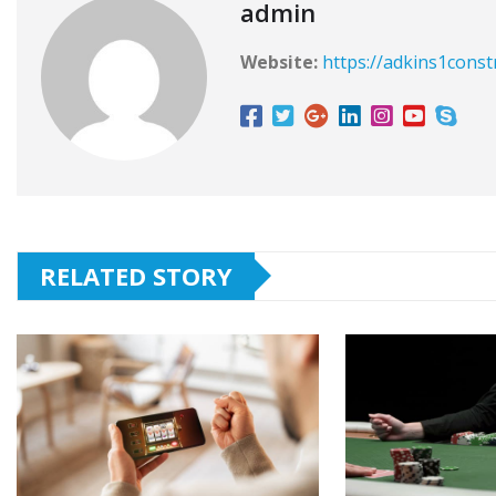
admin
Website:
https://adkins1const
RELATED STORY