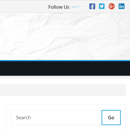
Follow Us
Go