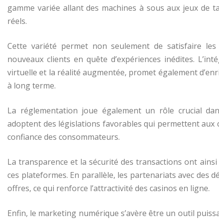
gamme variée allant des machines à sous aux jeux de tab
réels.
Cette variété permet non seulement de satisfaire les
nouveaux clients en quête d’expériences inédites. L’inté
virtuelle et la réalité augmentée, promet également d’enr
à long terme.
La réglementation joue également un rôle crucial d
adoptent des législations favorables qui permettent aux c
confiance des consommateurs.
La transparence et la sécurité des transactions ont ainsi
ces plateformes. En parallèle, les partenariats avec des
offres, ce qui renforce l’attractivité des casinos en ligne.
Enfin, le marketing numérique s’avère être un outil puissa