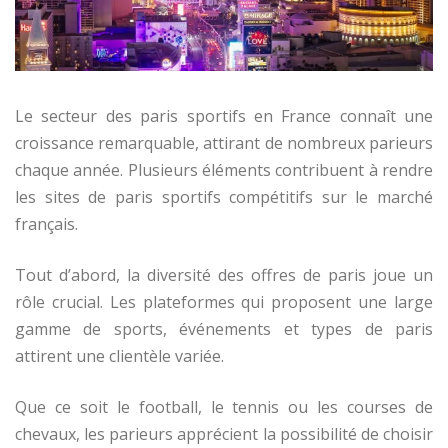
Le secteur des paris sportifs en France connaît une
croissance remarquable, attirant de nombreux parieurs
chaque année. Plusieurs éléments contribuent à rendre
les sites de paris sportifs compétitifs sur le marché
français.
Tout d’abord, la diversité des offres de paris joue un
rôle crucial. Les plateformes qui proposent une large
gamme de sports, événements et types de paris
attirent une clientèle variée.
Que ce soit le football, le tennis ou les courses de
chevaux, les parieurs apprécient la possibilité de choisir