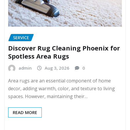
SERVICE
Discover Rug Cleaning Phoenix for
Spotless Area Rugs
admin
Aug 3, 2026
0
Area rugs are an essential component of home
decor, adding warmth, color, and texture to living
spaces. However, maintaining their…
READ MORE