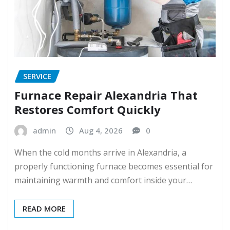
SERVICE
Furnace Repair Alexandria That
Restores Comfort Quickly
admin
Aug 4, 2026
0
When the cold months arrive in Alexandria, a
properly functioning furnace becomes essential for
maintaining warmth and comfort inside your…
READ MORE