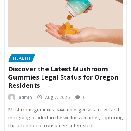
HEALTH
Discover the Latest Mushroom
Gummies Legal Status for Oregon
Residents
admin
Aug 7, 2026
0
Mushroom gummies have emerged as a novel and
intriguing product in the wellness market, capturing
the attention of consumers interested…