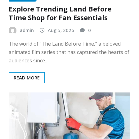
Explore Trending Land Before
Time Shop for Fan Essentials
admin
Aug 5, 2026
0
The world of “The Land Before Time,” a beloved
animated film series that has captured the hearts of
audiences since…
READ MORE