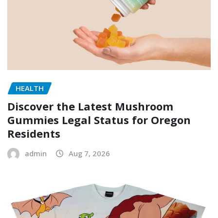
HEALTH
Discover the Latest Mushroom
Gummies Legal Status for Oregon
Residents
admin
Aug 7, 2026