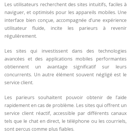
Les utilisateurs recherchent des sites intuitifs, faciles à
naviguer, et optimisés pour les appareils mobiles. Une
interface bien conçue, accompagnée d’une expérience
utilisateur fluide, incite les parieurs à revenir
régulièrement.
Les sites qui investissent dans des technologies
avancées et des applications mobiles performantes
obtiennent un avantage significatif sur leurs
concurrents. Un autre élément souvent négligé est le
service client.
Les parieurs souhaitent pouvoir obtenir de l’aide
rapidement en cas de problème. Les sites qui offrent un
service client réactif, accessible par différents canaux
tels que le chat en direct, le téléphone ou les courriels,
sont perçus comme plus fiables.