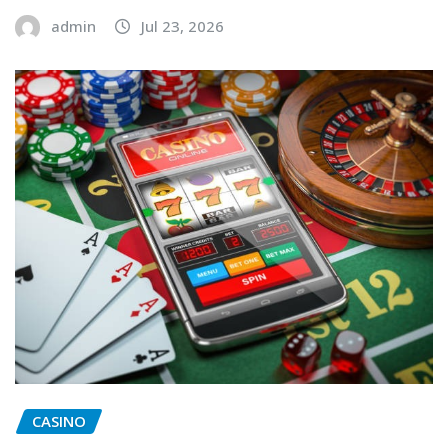
admin
Jul 23, 2026
CASINO