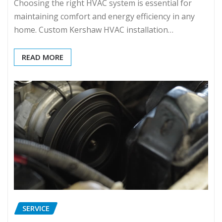
Choosing the right HVAC system is essential for
maintaining comfort and energy efficiency in any
home. Custom Kershaw HVAC installation…
READ MORE
SERVICE