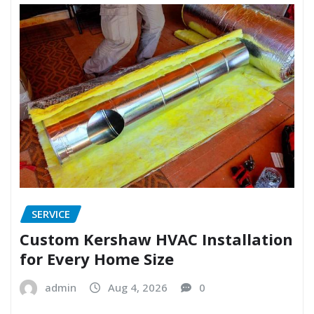
SERVICE
Custom Kershaw HVAC Installation
for Every Home Size
admin
Aug 4, 2026
0