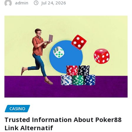
admin
Jul 24, 2026
CASINO
Trusted Information About Poker88
Link Alternatif