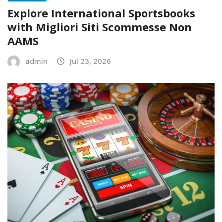
Explore International Sportsbooks
with Migliori Siti Scommesse Non
AAMS
admin
Jul 23, 2026