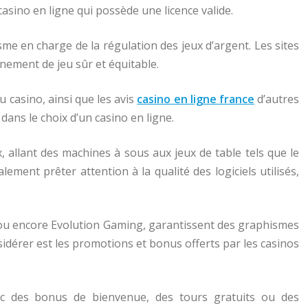
 casino en ligne qui possède une licence valide.
isme en charge de la régulation des jeux d’argent. Les sites
nement de jeu sûr et équitable.
 du casino, ainsi que les avis
casino en ligne france
d’autres
 dans le choix d’un casino en ligne.
 allant des machines à sous aux jeux de table tels que le
lement prêter attention à la qualité des logiciels utilisés,
 ou encore Evolution Gaming, garantissent des graphismes
nsidérer est les promotions et bonus offerts par les casinos
ec des bonus de bienvenue, des tours gratuits ou des