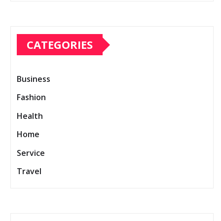
CATEGORIES
Business
Fashion
Health
Home
Service
Travel