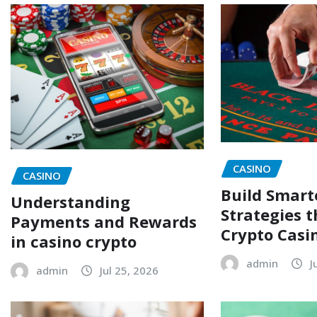
CASINO
CASINO
Build Smart
Understanding
Strategies 
Payments and Rewards
Crypto Casi
in casino crypto
admin
J
admin
Jul 25, 2026