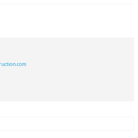
ruction.com