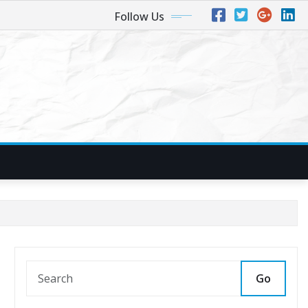
Follow Us
Go