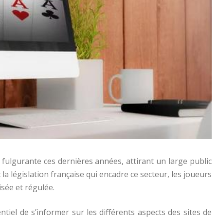
fulgurante ces dernières années, attirant un large public
ec la législation française qui encadre ce secteur, les joueurs
sée et régulée.
ntiel de s’informer sur les différents aspects des sites de