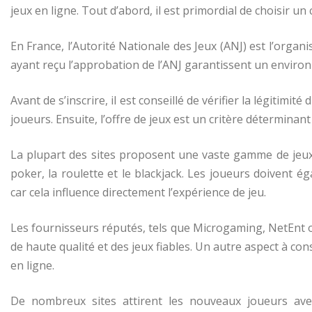
jeux en ligne. Tout d’abord, il est primordial de choisir un
En France, l’Autorité Nationale des Jeux (ANJ) est l’organ
ayant reçu l’approbation de l’ANJ garantissent un environ
Avant de s’inscrire, il est conseillé de vérifier la légitimité
joueurs. Ensuite, l’offre de jeux est un critère déterminant
La plupart des sites proposent une vaste gamme de jeux,
poker, la roulette et le blackjack. Les joueurs doivent éga
car cela influence directement l’expérience de jeu.
Les fournisseurs réputés, tels que Microgaming, NetEnt
de haute qualité et des jeux fiables. Un autre aspect à co
en ligne.
De nombreux sites attirent les nouveaux joueurs av