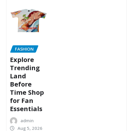
FASHION
Explore
Trending
Land
Before
Time Shop
for Fan
Essentials
admin
Aug 5, 2026