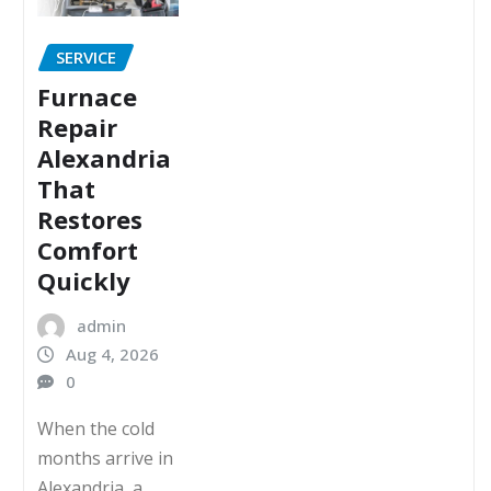
SERVICE
Furnace
Repair
Alexandria
That
Restores
Comfort
Quickly
admin
Aug 4, 2026
0
When the cold
months arrive in
Alexandria, a