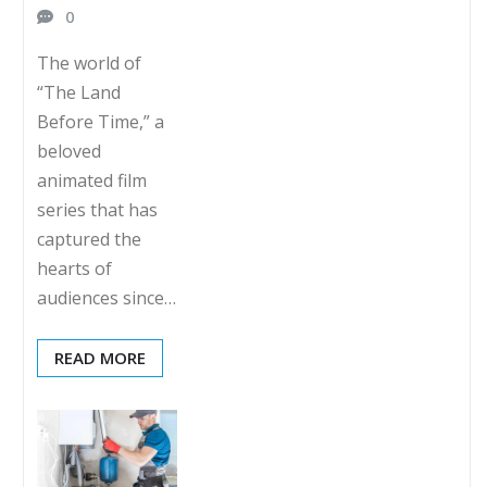
0
The world of
“The Land
Before Time,” a
beloved
animated film
series that has
captured the
hearts of
audiences since…
READ MORE