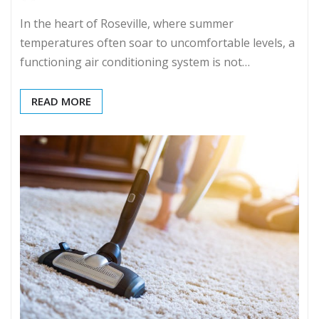
In the heart of Roseville, where summer
temperatures often soar to uncomfortable levels, a
functioning air conditioning system is not…
READ MORE