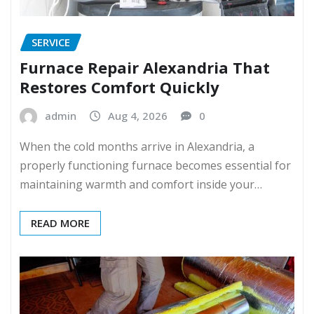
SERVICE
Furnace Repair Alexandria That
Restores Comfort Quickly
admin
Aug 4, 2026
0
When the cold months arrive in Alexandria, a
properly functioning furnace becomes essential for
maintaining warmth and comfort inside your…
READ MORE