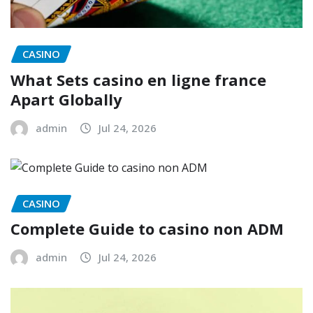
CASINO
What Sets casino en ligne france
Apart Globally
admin
Jul 24, 2026
CASINO
Complete Guide to casino non ADM
admin
Jul 24, 2026