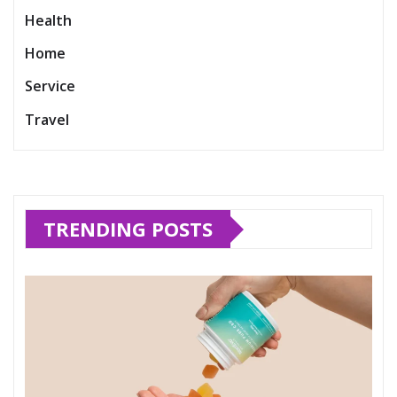
Health
Home
Service
Travel
TRENDING POSTS