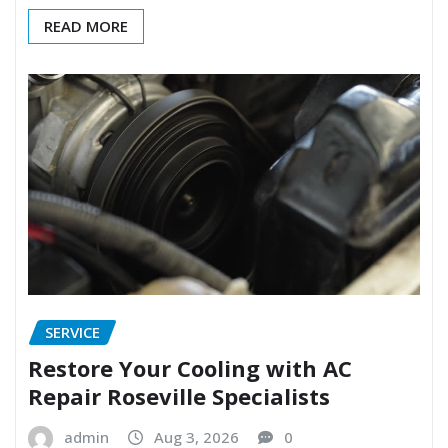
READ MORE
SERVICE
Restore Your Cooling with AC
Repair Roseville Specialists
admin
Aug 3, 2026
0