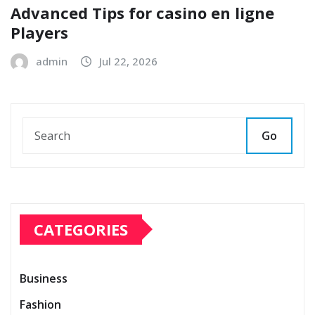
Advanced Tips for casino en ligne
Players
admin
Jul 22, 2026
Go
CATEGORIES
Business
Fashion