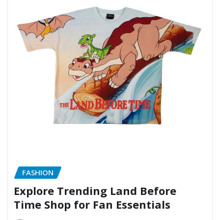
FASHION
Explore Trending Land Before
Time Shop for Fan Essentials