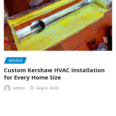
SERVICE
Custom Kershaw HVAC Installation
for Every Home Size
admin
Aug 4, 2026