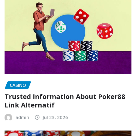
CASINO
Trusted Information About Poker88
Link Alternatif
admin
Jul 23, 2026