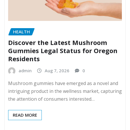
HEALTH
Discover the Latest Mushroom
Gummies Legal Status for Oregon
Residents
admin
Aug 7, 2026
0
Mushroom gummies have emerged as a novel and
intriguing product in the wellness market, capturing
the attention of consumers interested…
READ MORE