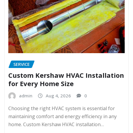
SERVICE
Custom Kershaw HVAC Installation
for Every Home Size
admin
Aug 4, 2026
0
Choosing the right HVAC system is essential for
maintaining comfort and energy efficiency in any
home. Custom Kershaw HVAC installation…