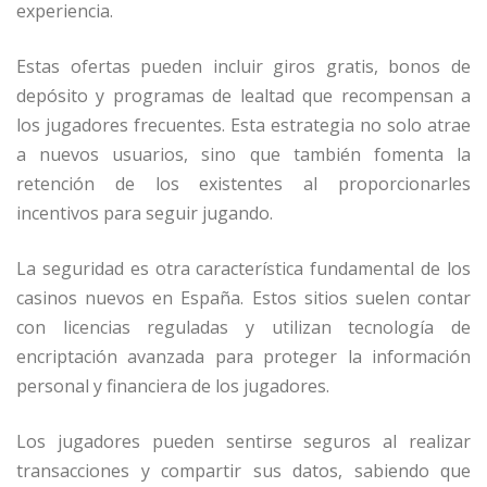
experiencia.
Estas ofertas pueden incluir giros gratis, bonos de
depósito y programas de lealtad que recompensan a
los jugadores frecuentes. Esta estrategia no solo atrae
a nuevos usuarios, sino que también fomenta la
retención de los existentes al proporcionarles
incentivos para seguir jugando.
La seguridad es otra característica fundamental de los
casinos nuevos en España. Estos sitios suelen contar
con licencias reguladas y utilizan tecnología de
encriptación avanzada para proteger la información
personal y financiera de los jugadores.
Los jugadores pueden sentirse seguros al realizar
transacciones y compartir sus datos, sabiendo que