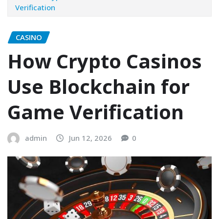
Verification
CASINO
How Crypto Casinos
Use Blockchain for
Game Verification
admin
Jun 12, 2026
0