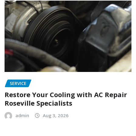
SERVICE
Restore Your Cooling with AC Repair
Roseville Specialists
admin
Aug 3, 2026