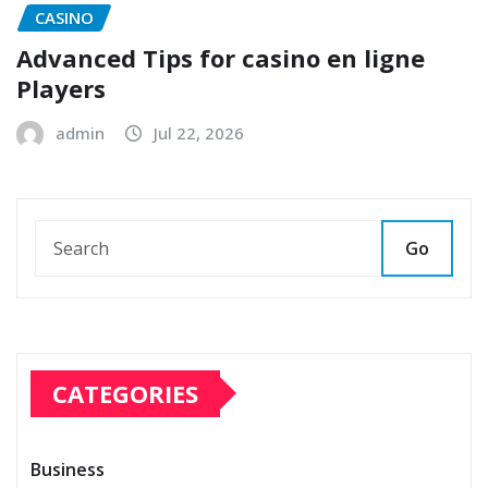
CASINO
Advanced Tips for casino en ligne
Players
admin
Jul 22, 2026
Go
CATEGORIES
Business