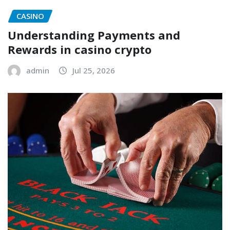
CASINO
Understanding Payments and
Rewards in casino crypto
admin
Jul 25, 2026