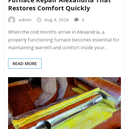
Restores Comfort Quickly
admin
Aug 4, 2026
0
When the cold months arrive in Alexandria, a
properly functioning furnace becomes essential for
maintaining warmth and comfort inside your…
READ MORE