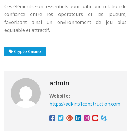
Ces éléments sont essentiels pour bâtir une relation de
confiance entre les opérateurs et les joueurs,
favorisant ainsi un environnement de jeu plus
équitable et attractif.
Crypto Casino
admin
Website:
https://adkins1construction.com