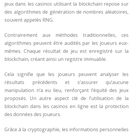
jeux dans les casinos utilisant la blockchain repose sur
des algorithmes de génération de nombres aléatoires,
souvent appelés RNG.
Contrairement aux méthodes traditionnelles, ces
algorithmes peuvent être audités par les joueurs eux-
mêmes. Chaque résultat de jeu est enregistré sur la
blockchain, créant ainsi un registre immuable.
Cela signifie que les joueurs peuvent analyser les
résultats précédents et s’assurer qu’aucune
manipulation n’a eu lieu, renforçant l’équité des jeux
proposés. Un autre aspect clé de l’utilisation de la
blockchain dans les casinos en ligne est la protection
des données des joueurs.
Grâce à la cryptographie, les informations personnelles