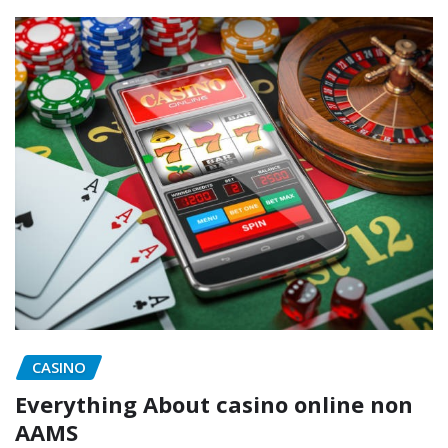
CASINO
Everything About casino online non
AAMS