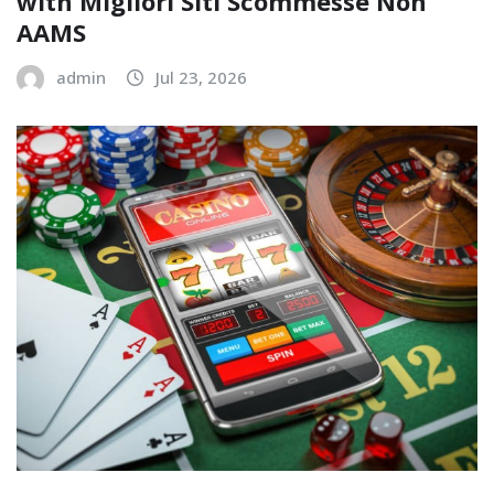
with Migliori Siti Scommesse Non
AAMS
admin
Jul 23, 2026