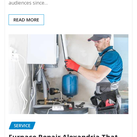
audiences since…
READ MORE
SERVICE
Furnace Repair Alexandria That