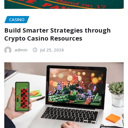
CASINO
Build Smarter Strategies through
Crypto Casino Resources
admin
Jul 25, 2026