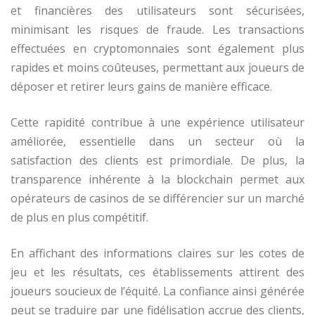
et financières des utilisateurs sont sécurisées,
minimisant les risques de fraude. Les transactions
effectuées en cryptomonnaies sont également plus
rapides et moins coûteuses, permettant aux joueurs de
déposer et retirer leurs gains de manière efficace.
Cette rapidité contribue à une expérience utilisateur
améliorée, essentielle dans un secteur où la
satisfaction des clients est primordiale. De plus, la
transparence inhérente à la blockchain permet aux
opérateurs de casinos de se différencier sur un marché
de plus en plus compétitif.
En affichant des informations claires sur les cotes de
jeu et les résultats, ces établissements attirent des
joueurs soucieux de l’équité. La confiance ainsi générée
peut se traduire par une fidélisation accrue des clients,