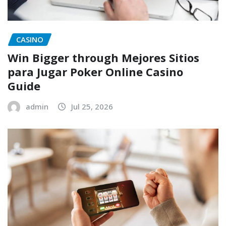
CASINO
Win Bigger through Mejores Sitios
para Jugar Poker Online Casino
Guide
admin
Jul 25, 2026