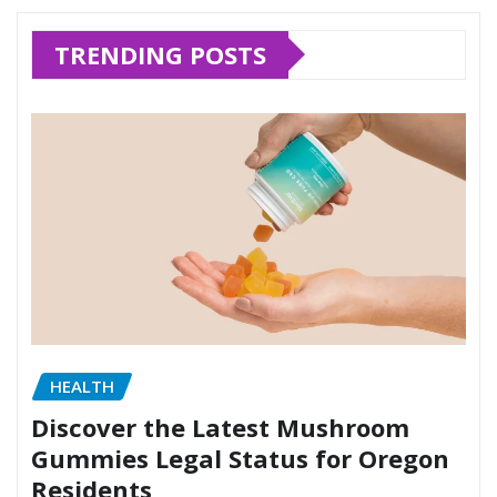
TRENDING POSTS
HEALTH
Discover the Latest Mushroom
Gummies Legal Status for Oregon
Residents