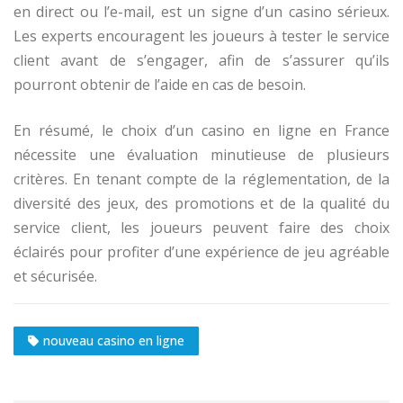
en direct ou l’e-mail, est un signe d’un casino sérieux.
Les experts encouragent les joueurs à tester le service
client avant de s’engager, afin de s’assurer qu’ils
pourront obtenir de l’aide en cas de besoin.
En résumé, le choix d’un casino en ligne en France
nécessite une évaluation minutieuse de plusieurs
critères. En tenant compte de la réglementation, de la
diversité des jeux, des promotions et de la qualité du
service client, les joueurs peuvent faire des choix
éclairés pour profiter d’une expérience de jeu agréable
et sécurisée.
nouveau casino en ligne