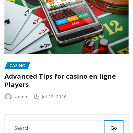
CASINO
Advanced Tips for casino en ligne
Players
admin
Jul 22, 2026
Go