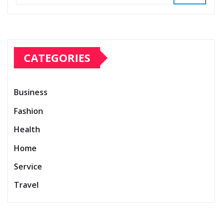
CATEGORIES
Business
Fashion
Health
Home
Service
Travel