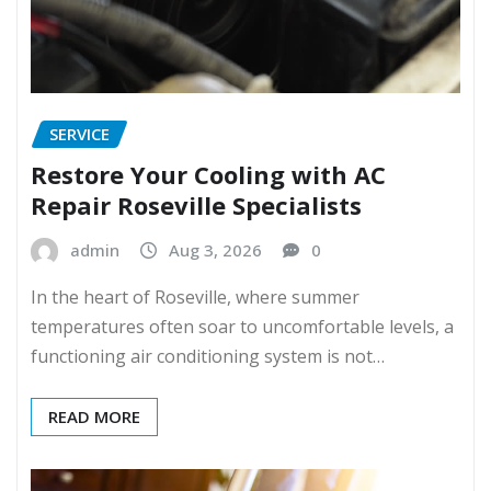
SERVICE
Restore Your Cooling with AC
Repair Roseville Specialists
admin
Aug 3, 2026
0
In the heart of Roseville, where summer
temperatures often soar to uncomfortable levels, a
functioning air conditioning system is not…
READ MORE