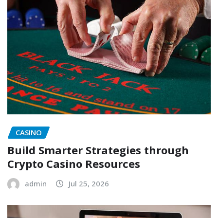
CASINO
Build Smarter Strategies through
Crypto Casino Resources
admin
Jul 25, 2026