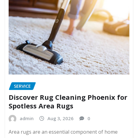
SERVICE
Discover Rug Cleaning Phoenix for
Spotless Area Rugs
admin
Aug 3, 2026
0
Area rugs are an essential component of home