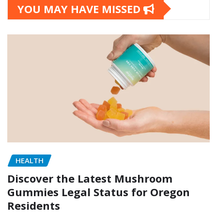
YOU MAY HAVE MISSED
HEALTH
Discover the Latest Mushroom
Gummies Legal Status for Oregon
Residents