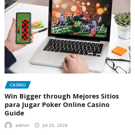
CASINO
Win Bigger through Mejores Sitios
para Jugar Poker Online Casino
Guide
admin
Jul 25, 2026