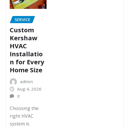
SERVICE
Custom
Kershaw
HVAC
Installatio
n for Every
Home Size
admin
Aug 4, 2026
0
Choosing the
right HVAC
system is