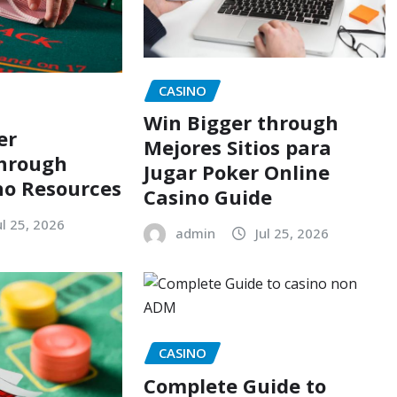
CASINO
Win Bigger through
er
Mejores Sitios para
through
Jugar Poker Online
no Resources
Casino Guide
ul 25, 2026
admin
Jul 25, 2026
CASINO
Complete Guide to