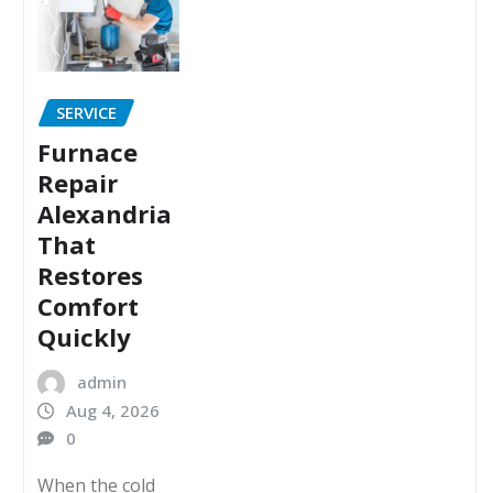
SERVICE
Furnace
Repair
Alexandria
That
Restores
Comfort
Quickly
admin
Aug 4, 2026
0
When the cold