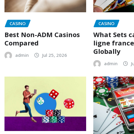
CASINO
CASINO
Best Non-ADM Casinos
What Sets c
Compared
ligne franc
Globally
admin
Jul 25, 2026
admin
J