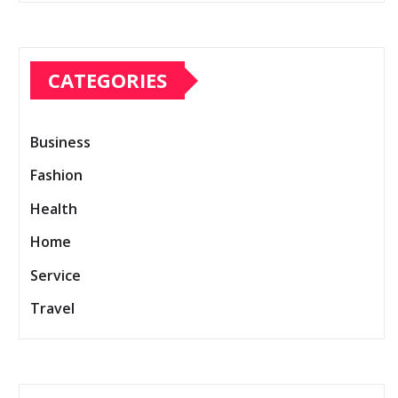
CATEGORIES
Business
Fashion
Health
Home
Service
Travel