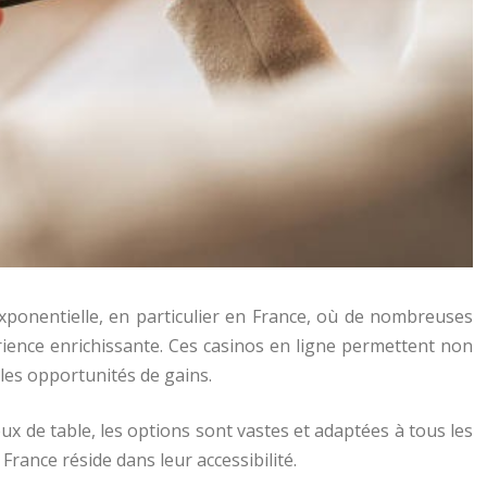
xponentielle, en particulier en France, où de nombreuses
ience enrichissante. Ces casinos en ligne permettent non
les opportunités de gains.
ux de table, les options sont vastes et adaptées à tous les
France réside dans leur accessibilité.