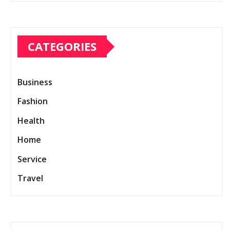
CATEGORIES
Business
Fashion
Health
Home
Service
Travel