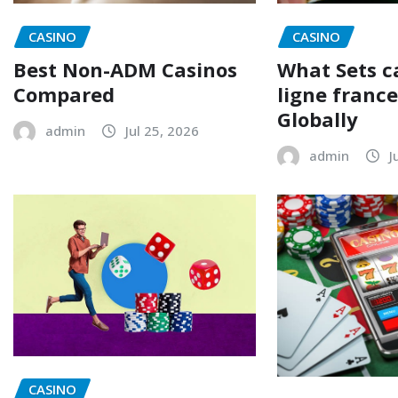
CASINO
CASINO
Best Non-ADM Casinos
What Sets c
Compared
ligne franc
Globally
admin
Jul 25, 2026
admin
J
CASINO