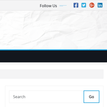
Follow Us
Go