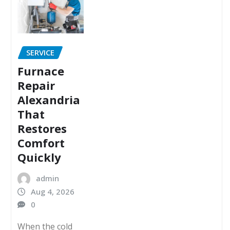
SERVICE
Furnace
Repair
Alexandria
That
Restores
Comfort
Quickly
admin
Aug 4, 2026
0
When the cold