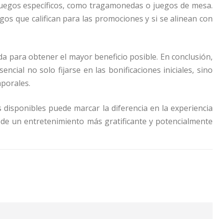
 juegos específicos, como tragamonedas o juegos de mesa.
gos que califican para las promociones y si se alinean con
a para obtener el mayor beneficio posible. En conclusión,
esencial no solo fijarse en las bonificaciones iniciales, sino
porales.
disponibles puede marcar la diferencia en la experiencia
 de un entretenimiento más gratificante y potencialmente