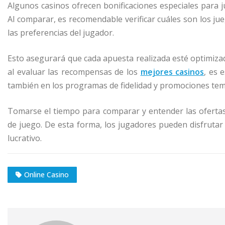
Algunos casinos ofrecen bonificaciones especiales para
Al comparar, es recomendable verificar cuáles son los jue
las preferencias del jugador.
Esto asegurará que cada apuesta realizada esté optimizad
al evaluar las recompensas de los
mejores casinos
, es 
también en los programas de fidelidad y promociones tem
Tomarse el tiempo para comparar y entender las ofertas 
de juego. De esta forma, los jugadores pueden disfrutar
lucrativo.
Online Casino