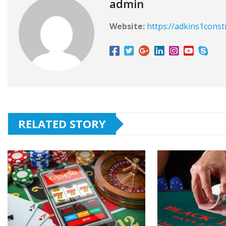
admin
Website:
https://adkins1const
RELATED STORY