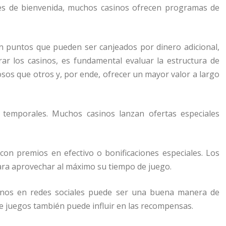
ones de bienvenida, muchos casinos ofrecen programas de
n puntos que pueden ser canjeados por dinero adicional,
arar los casinos, es fundamental evaluar la estructura de
os que otros y, por ende, ofrecer un mayor valor a largo
temporales. Muchos casinos lanzan ofertas especiales
con premios en efectivo o bonificaciones especiales. Los
ara aprovechar al máximo su tiempo de juego.
asinos en redes sociales puede ser una buena manera de
e juegos también puede influir en las recompensas.