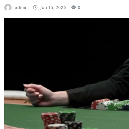
admin
Jun 15, 2026
0