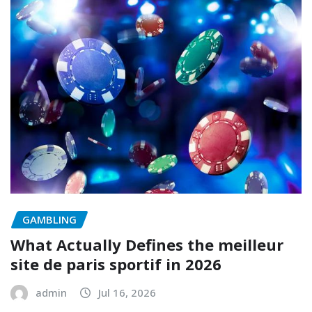
GAMBLING
What Actually Defines the meilleur
site de paris sportif in 2026
admin
Jul 16, 2026