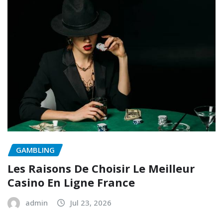
GAMBLING
Les Raisons De Choisir Le Meilleur
Casino En Ligne France
admin
Jul 23, 2026