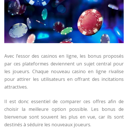
Avec l’essor des casinos en ligne, les bonus proposés
par ces plateformes deviennent un sujet central pour
les joueurs. Chaque nouveau casino en ligne rivalise
pour attirer les utilisateurs en offrant des incitations
attractives.
Il est donc essentiel de comparer ces offres afin de
choisir la meilleure option possible. Les bonus de
bienvenue sont souvent les plus en vue, car ils sont
destinés à séduire les nouveaux joueurs.