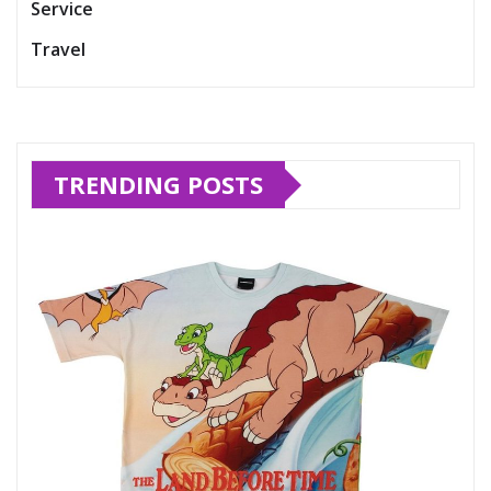
Service
Travel
TRENDING POSTS