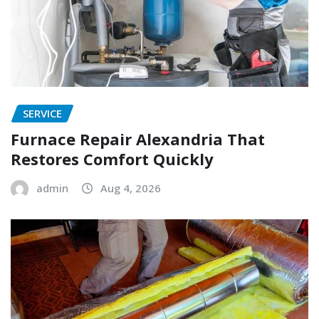
SERVICE
Furnace Repair Alexandria That
Restores Comfort Quickly
admin
Aug 4, 2026