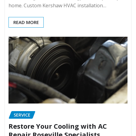
home. Custom Kershaw HVAC installation…
READ MORE
SERVICE
Restore Your Cooling with AC
Repair Roseville Specialists