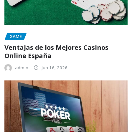
GAME
Ventajas de los Mejores Casinos
Online España
admin
Jun 16, 2026