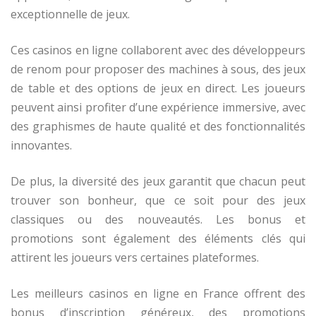
exceptionnelle de jeux.
Ces casinos en ligne collaborent avec des développeurs
de renom pour proposer des machines à sous, des jeux
de table et des options de jeux en direct. Les joueurs
peuvent ainsi profiter d’une expérience immersive, avec
des graphismes de haute qualité et des fonctionnalités
innovantes.
De plus, la diversité des jeux garantit que chacun peut
trouver son bonheur, que ce soit pour des jeux
classiques ou des nouveautés. Les bonus et
promotions sont également des éléments clés qui
attirent les joueurs vers certaines plateformes.
Les meilleurs casinos en ligne en France offrent des
bonus d’inscription généreux, des promotions