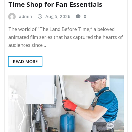
Time Shop for Fan Essentials
admin
Aug 5, 2026
0
The world of “The Land Before Time,” a beloved
animated film series that has captured the hearts of
audiences since…
READ MORE