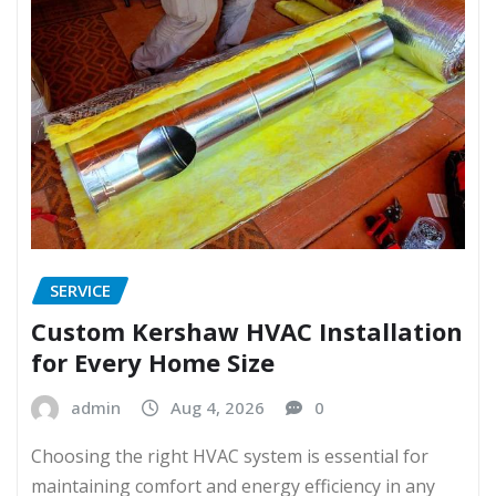
SERVICE
Custom Kershaw HVAC Installation
for Every Home Size
admin
Aug 4, 2026
0
Choosing the right HVAC system is essential for
maintaining comfort and energy efficiency in any