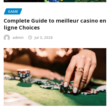
GAME
Complete Guide to meilleur casino en
ligne Choices
admin
Jul 3, 2026