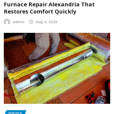
Furnace Repair Alexandria That
Restores Comfort Quickly
admin
Aug 4, 2026
SERVICE