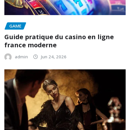
GAME
Guide pratique du casino en ligne
france moderne
admin
Jun 24, 2026