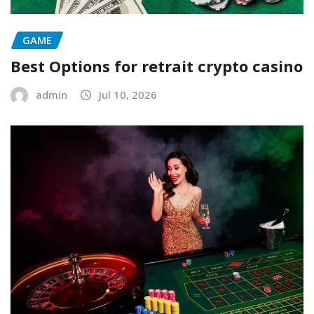
GAME
Best Options for retrait crypto casino
admin
Jul 10, 2026