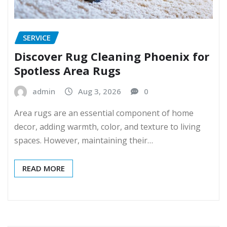
SERVICE
Discover Rug Cleaning Phoenix for
Spotless Area Rugs
admin
Aug 3, 2026
0
Area rugs are an essential component of home
decor, adding warmth, color, and texture to living
spaces. However, maintaining their…
READ MORE