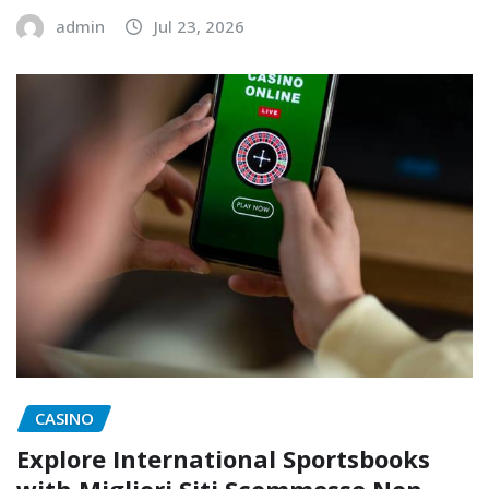
admin
Jul 23, 2026
CASINO
Explore International Sportsbooks
with Migliori Siti Scommesse Non