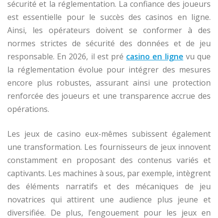
sécurité et la réglementation. La confiance des joueurs
est essentielle pour le succès des casinos en ligne.
Ainsi, les opérateurs doivent se conformer à des
normes strictes de sécurité des données et de jeu
responsable. En 2026, il est pré
casino en ligne
vu que
la réglementation évolue pour intégrer des mesures
encore plus robustes, assurant ainsi une protection
renforcée des joueurs et une transparence accrue des
opérations.
Les jeux de casino eux-mêmes subissent également
une transformation. Les fournisseurs de jeux innovent
constamment en proposant des contenus variés et
captivants. Les machines à sous, par exemple, intègrent
des éléments narratifs et des mécaniques de jeu
novatrices qui attirent une audience plus jeune et
diversifiée. De plus, l’engouement pour les jeux en