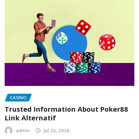
CASINO
Trusted Information About Poker88
Link Alternatif
admin
Jul 23, 2026