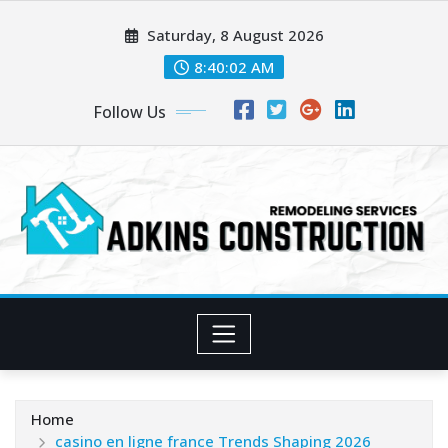
Skip
Saturday, 8 August 2026
to
content
8:40:04 AM
Follow Us
Home
casino en ligne france Trends Shaping 2026