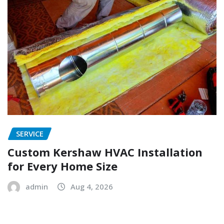
SERVICE
Custom Kershaw HVAC Installation
for Every Home Size
admin
Aug 4, 2026