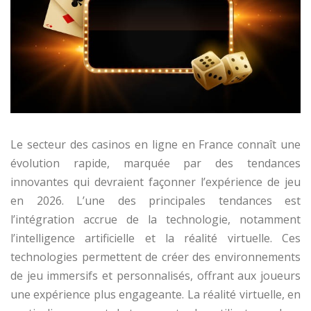
Le secteur des casinos en ligne en France connaît une
évolution rapide, marquée par des tendances
innovantes qui devraient façonner l’expérience de jeu
en 2026. L’une des principales tendances est
l’intégration accrue de la technologie, notamment
l’intelligence artificielle et la réalité virtuelle. Ces
technologies permettent de créer des environnements
de jeu immersifs et personnalisés, offrant aux joueurs
une expérience plus engageante. La réalité virtuelle, en