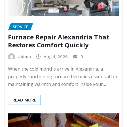
SERVICE
Furnace Repair Alexandria That
Restores Comfort Quickly
admin
Aug 4, 2026
0
When the cold months arrive in Alexandria, a
properly functioning furnace becomes essential for
maintaining warmth and comfort inside your…
READ MORE