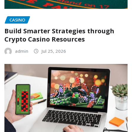
CASINO
Build Smarter Strategies through
Crypto Casino Resources
admin
Jul 25, 2026