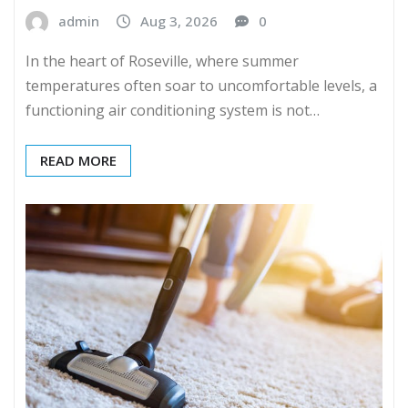
admin
Aug 3, 2026
0
In the heart of Roseville, where summer
temperatures often soar to uncomfortable levels, a
functioning air conditioning system is not…
READ MORE