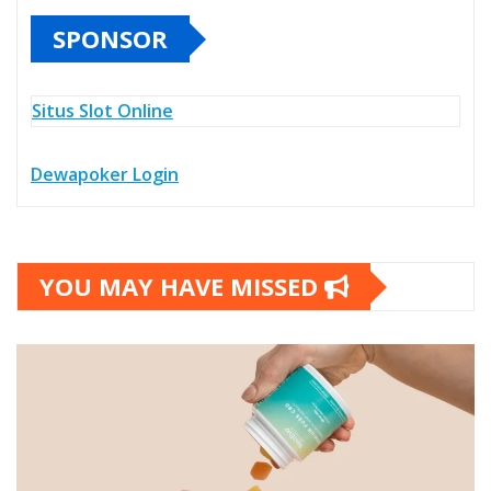
SPONSOR
Situs Slot Online
Dewapoker Login
YOU MAY HAVE MISSED