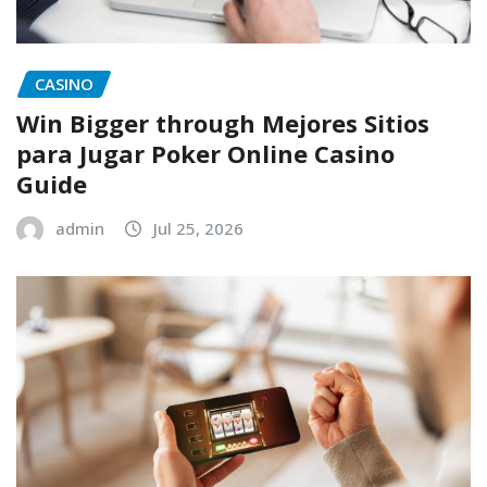
CASINO
Win Bigger through Mejores Sitios
para Jugar Poker Online Casino
Guide
admin
Jul 25, 2026