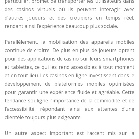
particulier, promet de transporter les utilisateurs dans
des casinos virtuels où ils peuvent interagir avec
d’autres joueurs et des croupiers en temps réel,
rendant ainsi l’expérience beaucoup plus sociale.
Parallèlement, la mobilisation des appareils mobiles
continue de croître. De plus en plus de joueurs optent
pour des applications de casino sur leurs smartphones
et tablettes, ce qui les rend accessibles à tout moment
et en tout lieu. Les casinos en ligne investissent dans le
développement de plateformes mobiles optimisées
pour garantir une expérience fluide et agréable. Cette
tendance souligne l’importance de la commodité et de
l’accessibilité, répondant ainsi aux attentes d’une
clientèle toujours plus exigeante.
Un autre aspect important est l’accent mis sur la