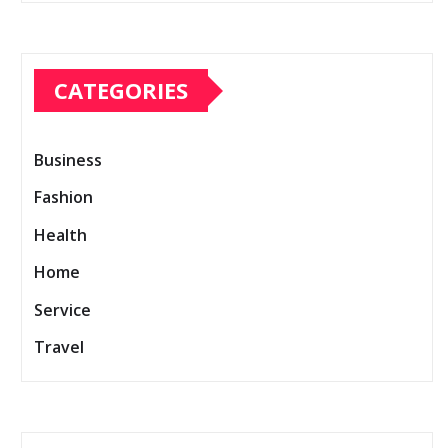
CATEGORIES
Business
Fashion
Health
Home
Service
Travel