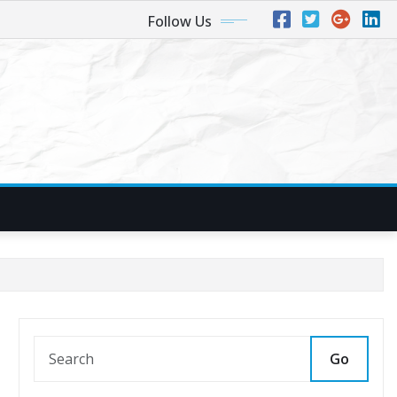
Follow Us
Go