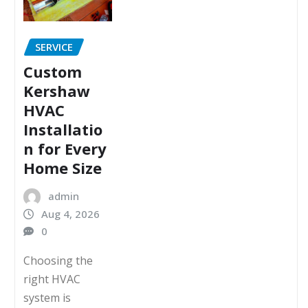
SERVICE
Custom
Kershaw
HVAC
Installatio
n for Every
Home Size
admin
Aug 4, 2026
0
Choosing the
right HVAC
system is