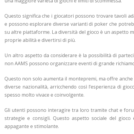
una maggiore varietà di giochi e limiti di scommessa.
Questo significa che i giocatori possono trovare tavoli adatt
e possono esplorare diverse varianti di poker che potr
su altre piattaforme. La diversità del gioco è un aspetto 
proprie abilità e divertirsi di più.
Un altro aspetto da considerare è la possibilità di part
non AAMS possono organizzare eventi di grande richiamo
Questo non solo aumenta il montepremi, ma offre anche ai
diverse nazionalità, arricchendo così l’esperienza di gi
spesso molto vivace e coinvolgente.
Gli utenti possono interagire tra loro tramite chat e fo
strategie e consigli. Questo aspetto sociale del gioco
appagante e stimolante.