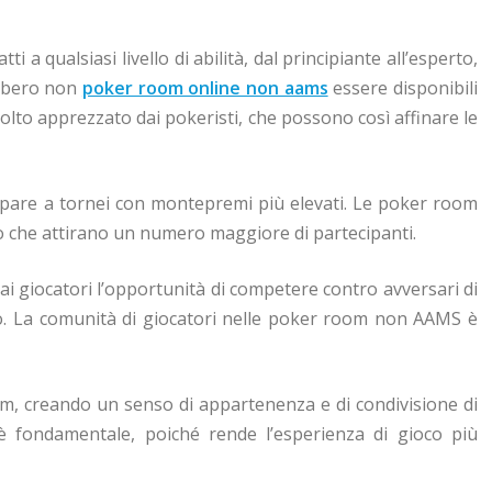
i a qualsiasi livello di abilità, dal principiante all’esperto,
ebbero non
poker room online non aams
essere disponibili
molto apprezzato dai pokeristi, che possono così affinare le
ecipare a tornei con montepremi più elevati. Le poker room
 che attirano un numero maggiore di partecipanti.
 giocatori l’opportunità di competere contro avversari di
oco. La comunità di giocatori nelle poker room non AAMS è
rum, creando un senso di appartenenza e di condivisione di
 è fondamentale, poiché rende l’esperienza di gioco più