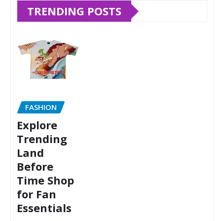
TRENDING POSTS
FASHION
Explore
Trending
Land
Before
Time Shop
for Fan
Essentials