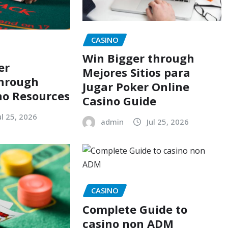
CASINO
Win Bigger through
er
Mejores Sitios para
through
Jugar Poker Online
no Resources
Casino Guide
ul 25, 2026
admin
Jul 25, 2026
CASINO
Complete Guide to
casino non ADM