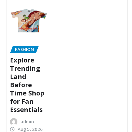
FASHION
Explore
Trending
Land
Before
Time Shop
for Fan
Essentials
admin
Aug 5, 2026