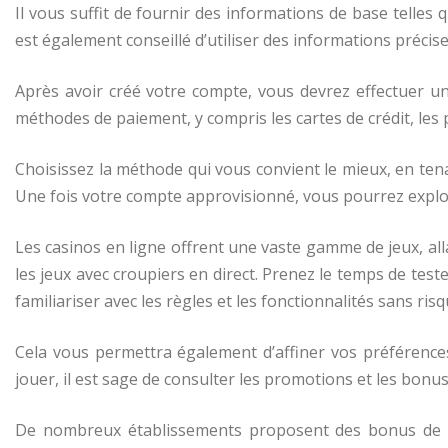
Il vous suffit de fournir des informations de base telles 
est également conseillé d’utiliser des informations précise
Après avoir créé votre compte, vous devrez effectuer u
méthodes de paiement, y compris les cartes de crédit, les 
Choisissez la méthode qui vous convient le mieux, en tena
Une fois votre compte approvisionné, vous pourrez explor
Les casinos en ligne offrent une vaste gamme de jeux, al
les jeux avec croupiers en direct. Prenez le temps de test
familiariser avec les règles et les fonctionnalités sans ris
Cela vous permettra également d’affiner vos préférence
jouer, il est sage de consulter les promotions et les bonus 
De nombreux établissements proposent des bonus de bie