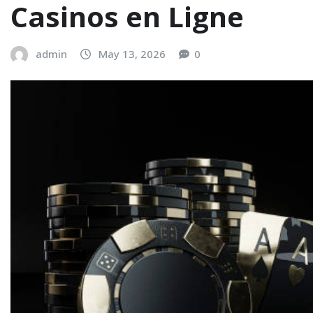
Casinos en Ligne
admin
May 13, 2026
0