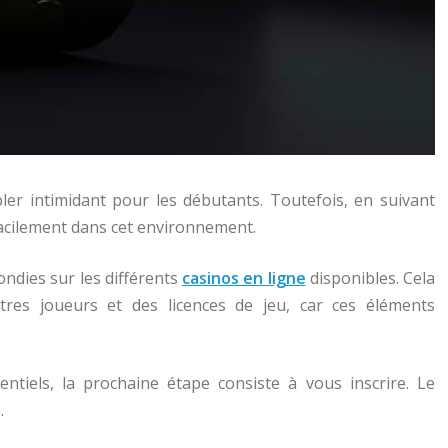
ler intimidant pour les débutants. Toutefois, en suivant
 facilement dans cet environnement.
ondies sur les différents
casinos en ligne
disponibles. Cela
autres joueurs et des licences de jeu, car ces éléments
ntiels, la prochaine étape consiste à vous inscrire. Le
.