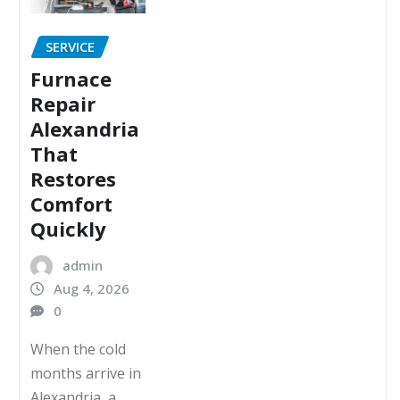
SERVICE
Furnace
Repair
Alexandria
That
Restores
Comfort
Quickly
admin
Aug 4, 2026
0
When the cold
months arrive in
Alexandria, a