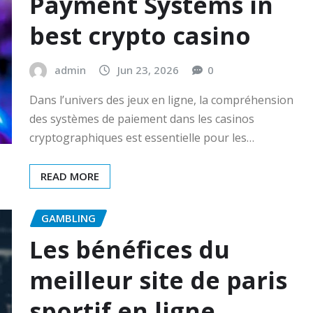
Payment Systems in
best crypto casino
admin
Jun 23, 2026
0
Dans l’univers des jeux en ligne, la compréhension
des systèmes de paiement dans les casinos
cryptographiques est essentielle pour les…
READ MORE
GAMBLING
Les bénéfices du
meilleur site de paris
sportif en ligne