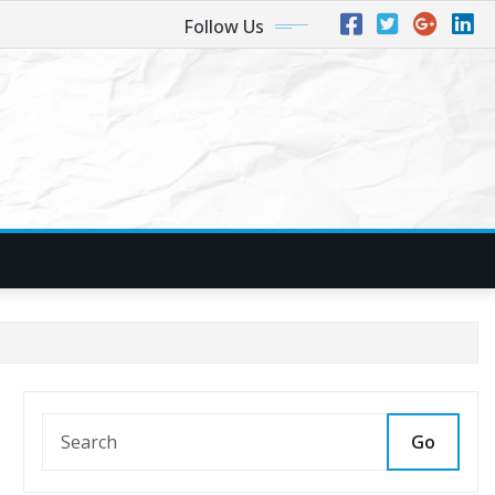
Follow Us
Go