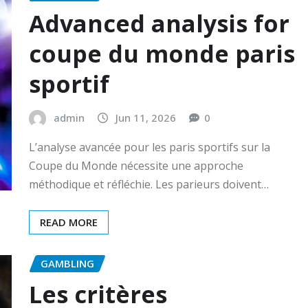
Advanced analysis for
coupe du monde paris
sportif
admin
Jun 11, 2026
0
L’analyse avancée pour les paris sportifs sur la
Coupe du Monde nécessite une approche
méthodique et réfléchie. Les parieurs doivent…
READ MORE
GAMBLING
Les critères